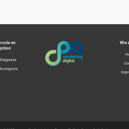
code en
Wie z
gsbon
H
Ereignisse
Co
de coupons
Imp