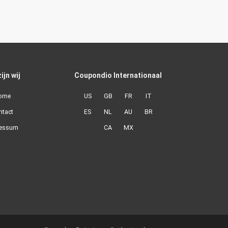
ijn wij
Coupondio Internationaal
ome
US
GB
FR
IT
ntact
ES
NL
AU
BR
ressum
CA
MX