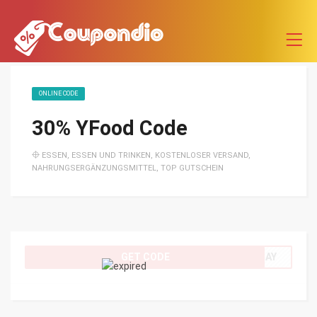
ONLINE CODE
30% YFood Code
ESSEN
,
ESSEN UND TRINKEN
,
KOSTENLOSER VERSAND
,
NAHRUNGSERGÄNZUNGSMITTEL
,
TOP GUTSCHEIN
GET CODE
BDAY