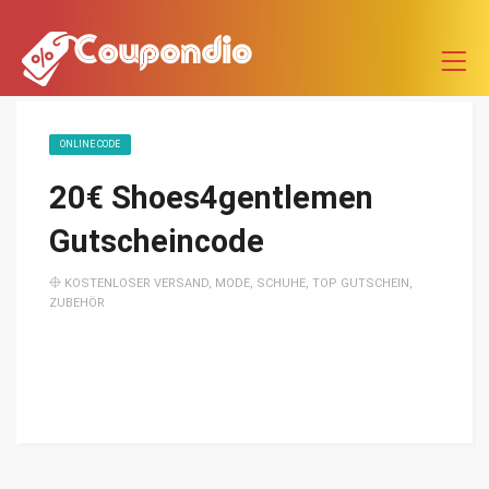
ONLINE CODE
20€ Shoes4gentlemen
Gutscheincode
KOSTENLOSER VERSAND
,
MODE
,
SCHUHE
,
TOP GUTSCHEIN
,
ZUBEHÖR