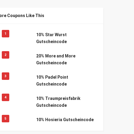
ore Coupons Like This
1
10% Star Wurst
Gutscheincode
2
20% More and More
Gutscheincode
3
10% Padel Point
Gutscheincode
4
10% Traumpreisfabrik
Gutscheincode
5
10% Hosieria Gutscheincode