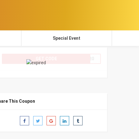
Special Event
GET CODE
OW20
hare This Coupon