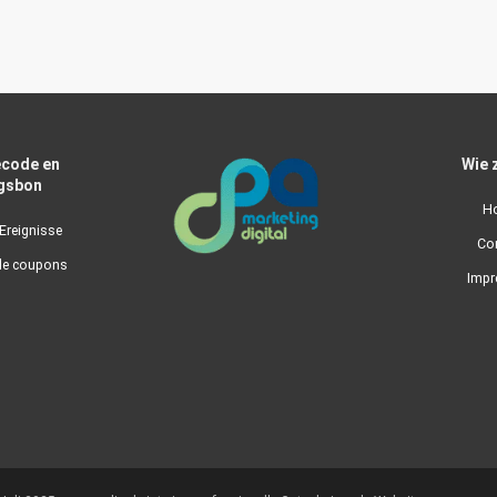
code en
Wie z
gsbon
H
Ereignisse
Co
de coupons
Imp