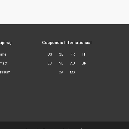
ijn wij
Coupondio Internationaal
ome
US
GB
FR
IT
ntact
ES
NL
AU
BR
ressum
CA
MX