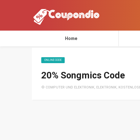
Home
ONLINE CODE
20% Songmics Code
COMPUTER UND ELEKTRONIK
,
ELEKTRONIK
,
KOSTENLOS