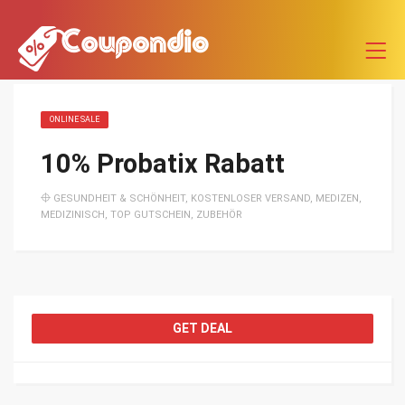
ONLINE SALE
10% Probatix Rabatt
GESUNDHEIT & SCHÖNHEIT
,
KOSTENLOSER VERSAND
,
MEDIZEN
,
MEDIZINISCH
,
TOP GUTSCHEIN
,
ZUBEHÖR
GET DEAL